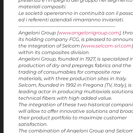
presenza e l’impegno del gruppo nel segmento
materiali compositi.
Le società opereranno in continuità con il pass
ed i referenti aziendali rimarranno inviariati.
————————————————————-
Angeloni Group (
www.angelonigroup.com
), th
its holding company FCG, is pleased to announ
the integration of Selcom (
www.selcom-srl.com
)
within its composites division.
Angeloni Group, founded in 1927, is specialized i
production of dry and prepregs fabrics and the
trading of consumables for composite raw
materials, with three production sites in Italy.
Selcom, founded in 1992 in Fregona (TV, Italy), is
leading actor in producing multiaxials solutions
technical fibers with high added value.
The integration of these two historical compan
will allow to offer innovative solutions and bro
their product portfolio to maximize customer
satisfaction.
The combination of Angeloni Group and Selco